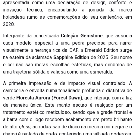
apresentada como uma declaração de design, conforto e
inovação técnica, encapsulando a jornada da marca
holandesa rumo às comemorações do seu centenário, em
2028.
Integrante da conceituada
Coleção Gemstone
, que associa
cada modelo especial a uma pedra preciosa para narrar
visualmente a herança rica da DAF, a Emerald Edition surge
na esteira da aclamada
Sapphire Edition
de 2025. Seu nome
e cor não são meras escolhas estéticas, mas símbolos de
uma trajetória sólida e valiosa como uma esmeralda.
A primeira impressão é de impacto visual controlado. A
carroceria é envolta numa tonalidade profunda e distintiva de
verde
Floresta Aurora (Forest Dawn)
, que interage com a luz
de maneira única. Este manto escuro é realçado por um
tratamento estético meticuloso, sendo que a grade frontal e
a barra com o logo recebem acabamento em preto brilhante
de alto
gloss
, as rodas são de disco na mesma cor negra e o
chassi é pintado de preto, conferindo uma silhueta poderosa,