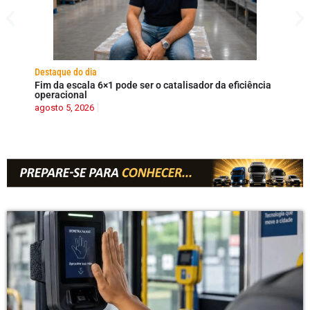
Destaque do dia
Destaque
Fim da escala 6×1 pode ser o catalisador da eficiência
XCMG no
operacional
pesadas
agosto 5, 2026
agosto 4