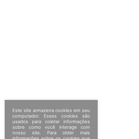
Este site armazena cookies em seu
computador. Esses cookies são
usados para coletar informações
sobre como você interage com
nosso site. Para obter mais
informações sobre os cookies que