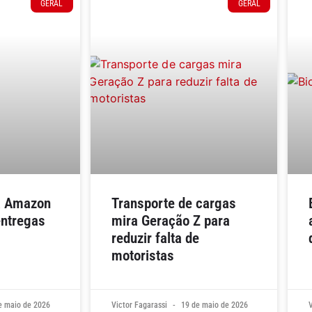
GERAL
GERAL
a Amazon
Transporte de cargas
entregas
mira Geração Z para
reduzir falta de
motoristas
e maio de 2026
Victor Fagarassi
19 de maio de 2026