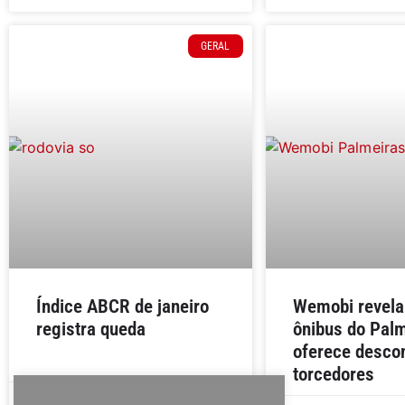
GERAL
Índice ABCR de janeiro
Wemobi revela
registra queda
ônibus do Palm
oferece desco
torcedores
Victor Fagarassi
10 de fevereiro de