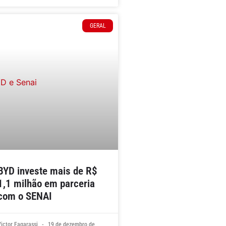
GERAL
BYD investe mais de R$
1,1 milhão em parceria
com o SENAI
Victor Fagarassi
19 de dezembro de