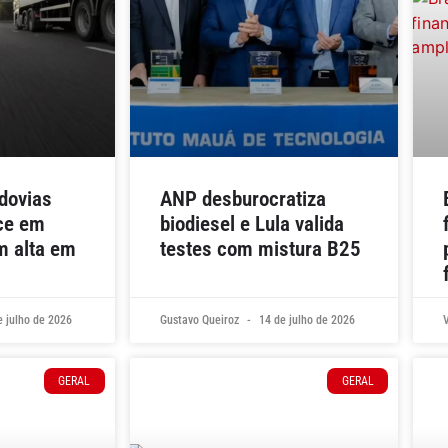
dovias
ANP desburocratiza
sce em
biodiesel e Lula valida
m alta em
testes com mistura B25
 julho de 2026
Gustavo Queiroz
14 de julho de 2026
GERAL
GERAL