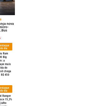
a
ança nova
micro-
t.Bus
6
estaque
do dia
va Ram
00 Big
n: a
cape mais
ida do
sil chega
r R$ 450
estaque
do dia
rd Ranger
esce 15,3%
 julho