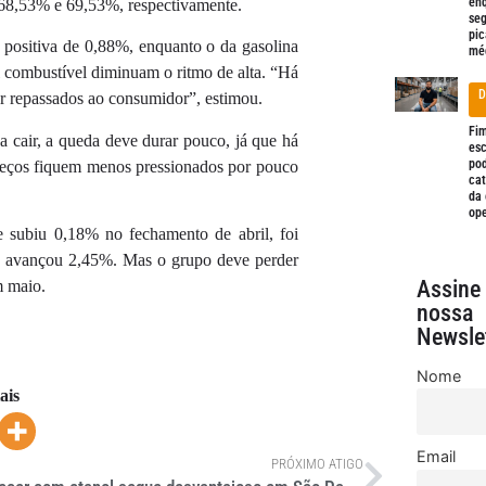
en
 68,53% e 69,53%, respectivamente.
se
pi
 positiva de 0,88%, enquanto o da gasolina
mé
l combustível diminuam o ritmo de alta. “Há
D
er repassados ao consumidor”, estimou.
Fi
a cair, a queda deve durar pouco, já que há
es
pod
 preços fiquem menos pressionados por pouco
cat
da 
op
e subiu 0,18% no fechamento de abril, foi
e avançou 2,45%. Mas o grupo deve perder
Assine
m maio.
nossa
Newslet
Nome
ais
Email
PRÓXIMO ATIGO