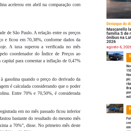
olina acelerou em abril na comparação com
Destaque do di
Mascarello l
ade de São Paulo. A relação entre os preços
família S de 
ônibus na La
rço e ficou em 70,38%, conforme dados da
2026
hoje. A taxa superou a verificada no mês
agosto 6, 202
a pelo coordenador do Índice de Preços ao
D
a capital para comentar a inflação de 0,47%
No
15
Hor
ão à gasolina quando o preço do derivado da
pi
ráp
tagem é calculada considerando que o poder
Bra
po
solina. Entre 70% e 70,50%, é considerada
mil
D
registrada em no mês passado ficou inferior
afastou bastante do resultado do mesmo mês
Fo
cr
óxima a 70%”, disse. No primeiro mês deste
em