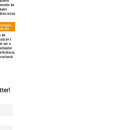
quanto
gmento de
capes
dias recua
estaque
do dia
m da
cala 6×1
e ser o
alisador
eficiência
eracional
ter!