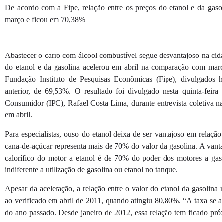
De acordo com a Fipe, relação entre os preços do etanol e da gas
março e ficou em 70,38%
Abastecer o carro com álcool combustível segue desvantajoso na cid
do etanol e da gasolina acelerou em abril na comparação com ma
Fundação Instituto de Pesquisas Econômicas (Fipe), divulgados 
anterior, de 69,53%. O resultado foi divulgado nesta quinta-feir
Consumidor (IPC), Rafael Costa Lima, durante entrevista coletiva n
em abril.
Para especialistas, ouso do etanol deixa de ser vantajoso em relaç
cana-de-açúcar representa mais de 70% do valor da gasolina. A van
calorífico do motor a etanol é de 70% do poder dos motores a ga
indiferente a utilização de gasolina ou etanol no tanque.
Apesar da aceleração, a relação entre o valor do etanol da gasolina 
ao verificado em abril de 2011, quando atingiu 80,80%. “A taxa se 
do ano passado. Desde janeiro de 2012, essa relação tem ficado pr