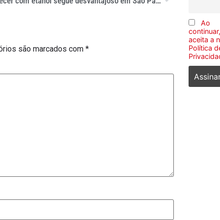
Abastecer com etanol segue desvantajoso em São Paulo
Ao
continuar
aceita a 
Política d
órios são marcados com
*
Privacida