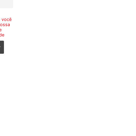
, você
nossa
e
de