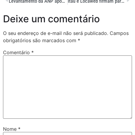
Levantamento da ANP aponta que diesel mais caro do país é o de Brasília
Itaú e Locaweb firmam parceria para incrementar comércio eletrônico
Deixe um comentário
O seu endereço de e-mail não será publicado.
Campos
obrigatórios são marcados com
*
Comentário
*
Nome
*