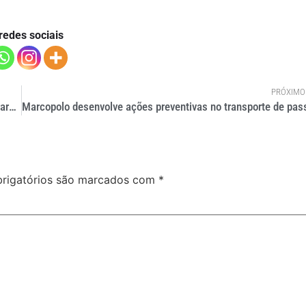
redes sociais
PRÓXIMO
Abrati estima que 40% das empresas de ônibus não se recuperarão da crise
rigatórios são marcados com
*