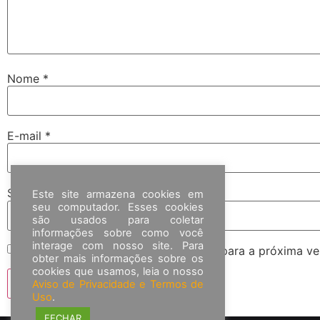
Nome
*
E-mail
*
Site
Este site armazena cookies em
seu computador. Esses cookies
são usados para coletar
informações sobre como você
interage com nosso site. Para
Salvar meus dados neste navegador para a próxima ve
obter mais informações sobre os
cookies que usamos, leia o nosso
Aviso de Privacidade e Termos de
Uso
.
FECHAR