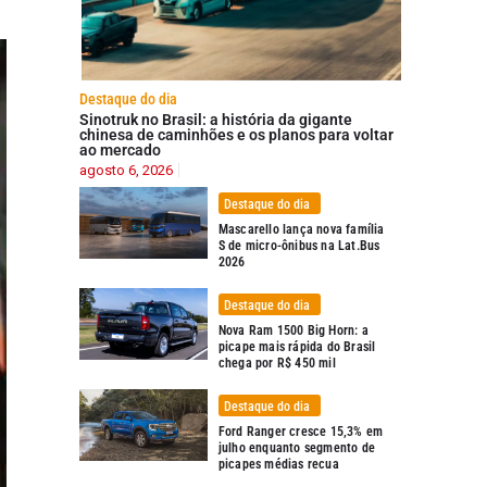
Destaque do dia
Sinotruk no Brasil: a história da gigante
chinesa de caminhões e os planos para voltar
ao mercado
agosto 6, 2026
Destaque do dia
Mascarello lança nova família
S de micro-ônibus na Lat.Bus
2026
Destaque do dia
Nova Ram 1500 Big Horn: a
picape mais rápida do Brasil
chega por R$ 450 mil
Destaque do dia
Ford Ranger cresce 15,3% em
julho enquanto segmento de
picapes médias recua