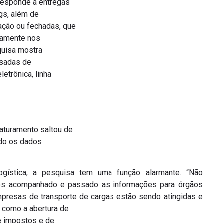
responde a entregas
ngs, além de
ação ou fechadas, que
camente nos
quisa mostra
ssadas de
letrônica, linha
faturamento saltou de
do os dados
gística, a pesquisa tem uma função alarmante. “Não
mos acompanhado e passado as informações para órgãos
presas de transporte de cargas estão sendo atingidas e
como a abertura de
e impostos e de