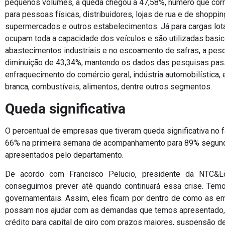
pequenos volumes, a queda chegou a 47,58%, número que cor
para pessoas físicas, distribuidores, lojas de rua e de shoppi
supermercados e outros estabelecimentos. Já para cargas lot
ocupam toda a capacidade dos veículos e são utilizadas basi
abastecimentos industriais e no escoamento de safras, a pes
diminuição de 43,34%, mantendo os dados das pesquisas pa
enfraquecimento do comércio geral, indústria automobilística, e
branca, combustíveis, alimentos, dentre outros segmentos.
Queda significativa
O percentual de empresas que tiveram queda significativa no 
66% na primeira semana de acompanhamento para 89% segun
apresentados pelo departamento.
De acordo com Francisco Pelucio, presidente da NTC&Lo
conseguimos prever até quando continuará essa crise. Te
governamentais. Assim, eles ficam por dentro de como as em
possam nos ajudar com as demandas que temos apresentado, 
crédito para capital de giro com prazos maiores, suspensão d