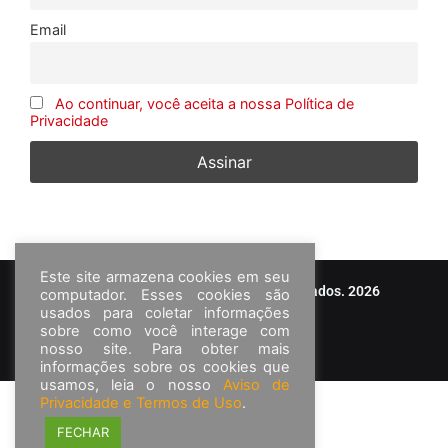
Email
Ao continuar, você aceita a nossa Política de
Privacidade
Este site armazena cookies em seu
© Frota&Cia - Todos os direitos reservados. 2026
computador. Esses cookies são
usados para coletar informações
sobre como você interage com
nosso site. Para obter mais
informações sobre os cookies que
usamos, leia o nosso
Aviso de
Privacidade e Termos de Uso
.
FECHAR