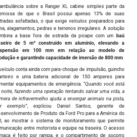
ambulância sobre a Ranger XL cabine simples parte da
emissa de que o Brasil possui apenas 13% de suas
tradas asfaltadas, o que exige veículos preparados para
ma, alagamentos, pedras e terrenos irregulares. A solução
mbina a base fora de estrada da picape com um
baú
aseiro de 5 m³ construído em alumínio, elevando a
uspensão em 100 mm em relação ao modelo de
odução e garantindo capacidade de imersão de 800 mm
.
veículo conta ainda com para-choque de impulsão, guincho
anteiro e uma bateria adicional de 150 amperes para
imentar equipamentos de emergência. “
Quando você está
 noite, fazendo uma operação tentando salvar uma vida, a
mera de infravermelho ajuda a enxergar animais na pista,
or exemplo
”, explicou Daniel Santos, gerente de
senvolvimento de Produto da Ford Pro para a América do
l, ao mostrar o sistema de monitoramento que permite
municação entre motorista e equipe na traseira. O acesso
maca é feito por rampa, e o compartimento de socorro