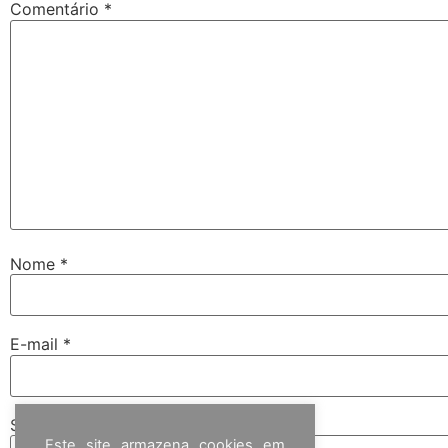
Comentário
*
Nome
*
E-mail
*
Site
Este site armazena cookies em