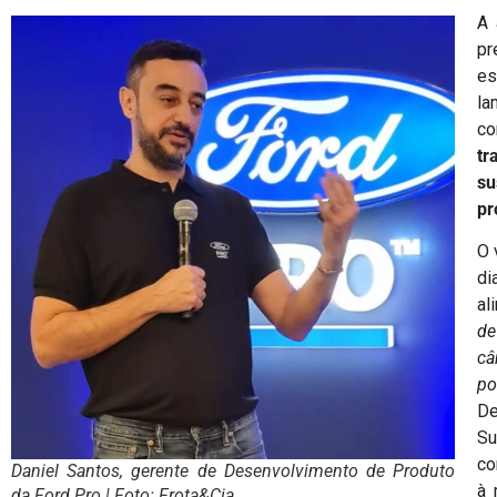
A 
pr
es
la
co
tr
s
pr
O 
di
al
de
câ
p
De
Su
co
Daniel Santos, gerente de Desenvolvimento de Produto
à 
da Ford Pro | Foto: Frota&Cia