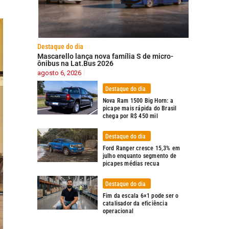
Destaque do dia
Mascarello lança nova família S de micro-
ônibus na Lat.Bus 2026
agosto 6, 2026
Destaque do dia
Nova Ram 1500 Big Horn: a
picape mais rápida do Brasil
chega por R$ 450 mil
Destaque do dia
Ford Ranger cresce 15,3% em
julho enquanto segmento de
picapes médias recua
Destaque do dia
Fim da escala 6×1 pode ser o
catalisador da eficiência
operacional