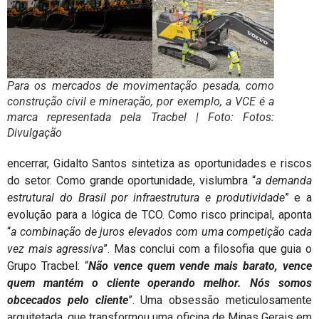
Para os mercados de movimentação pesada, como
construção civil e mineração, por exemplo, a VCE é a
marca representada pela Tracbel | Foto: Fotos:
Divulgação
encerrar, Gidalto Santos sintetiza as oportunidades e riscos
do setor. Como grande oportunidade, vislumbra “
a demanda
estrutural do Brasil por infraestrutura e produtividade
” e a
evolução para a lógica de TCO. Como risco principal, aponta
“
a combinação de juros elevados com uma competição cada
vez mais agressiva
”. Mas conclui com a filosofia que guia o
Grupo Tracbel: “
Não vence quem vende mais barato, vence
quem mantém o cliente operando melhor. Nós somos
obcecados pelo cliente
”. Uma obsessão meticulosamente
arquitetada, que transformou uma oficina de Minas Gerais em