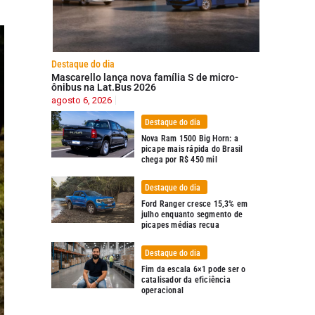
Destaque do dia
Mascarello lança nova família S de micro-
ônibus na Lat.Bus 2026
agosto 6, 2026
Destaque do dia
Nova Ram 1500 Big Horn: a
picape mais rápida do Brasil
chega por R$ 450 mil
Destaque do dia
Ford Ranger cresce 15,3% em
julho enquanto segmento de
picapes médias recua
Destaque do dia
Fim da escala 6×1 pode ser o
catalisador da eficiência
operacional