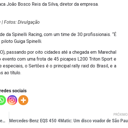
aca João Bosco Reis da Silva, diretor da empresa.
g | Fotos: Divulgação
ede da Spinelli Racing, com um time de 30 profissionais. “É
piloto Guiga Spinelli.
(GO), passando por oito cidades até a chegada em Marechal
o evento com uma frota de 45 picapes L200 Triton Sport e
speciais, o Sertões é o principal rally raid do Brasil, e a
 ao título.
redes sociais
PRÓXIMO
Lume Robotics realiza teste pioneiro com caminhão autônomo em siderúrgica