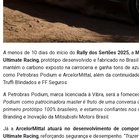
A menos de 10 dias do início do
Rally dos Sertões 2025
, a
M
Ultimate Racing
, protótipo desenvolvido e fabricado no Bras
mantém o carbono exposto na carroceria e ganha tons de azul 
como Petrobras Podium e ArcelorMittal, além da continuida
Truffi Blindados e FF Seguros.
A Petrobras Podium, marca licenciada à Vibra, será a forneced
Podium como patrocinadora master é fruto de uma conversa qu
primeiro protótipo 100% brasileiro, e estamos confiantes nos 
Branding e Inovação da Mitsubishi Motors Brasil.
Já a
ArcelorMittal atuará no desenvolvimento de compon
Ultimate Racing
, reforçando segurança e desempenho. “
Trazer