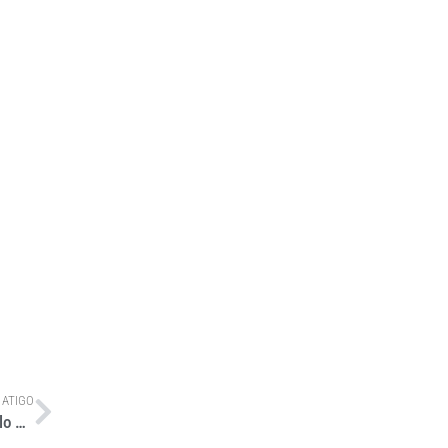
 ATIGO
Mercedes-Benz EQS 450 4Matic: Um disco voador de São Paulo a Olímpia