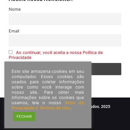
Nome
Email
Ao continuar, você aceita a nossa Política de
Privacidade
Este site armazena cookies em seu
computador. Esses cookies são
usados para coletar informações
sobre como você interage com
nosso site. Para obter mais
informações sobre os cookies que
usamos, leia o nosso
Aviso de
© Frota&Cia - Todos os direitos reservados. 2025
Privacidade e Termos de Uso
.
FECHAR