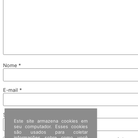
Nome
*
E-mail
*
Site
Este site armazena cookies em
seu computador. Esses cookies
são usados para coletar
informações sobre como você