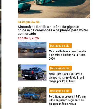
Destaque do dia
Sinotruk no Brasil: a história da gigante
chinesa de caminhões e os planos para voltar
ao mercado
agosto 6, 2026
Destaque do dia
Mascarello lança nova família
S de micro-ônibus na Lat.Bus
2026
Destaque do dia
Nova Ram 1500 Big Horn: a
picape mais rápida do Brasil
chega por R$ 450 mil
Destaque do dia
Ford Ranger cresce 15,3% em
julho enquanto segmento de
picapes médias recua