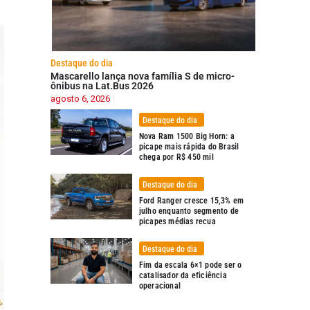
Destaque do dia
Mascarello lança nova família S de micro-
ônibus na Lat.Bus 2026
agosto 6, 2026
Destaque do dia
Nova Ram 1500 Big Horn: a
picape mais rápida do Brasil
chega por R$ 450 mil
Destaque do dia
Ford Ranger cresce 15,3% em
julho enquanto segmento de
picapes médias recua
Destaque do dia
Fim da escala 6×1 pode ser o
catalisador da eficiência
operacional