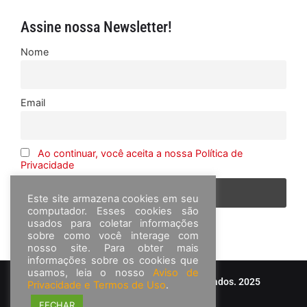
Assine nossa Newsletter!
Nome
Email
Ao continuar, você aceita a nossa Política de
Privacidade
Este site armazena cookies em seu
computador. Esses cookies são
usados para coletar informações
sobre como você interage com
nosso site. Para obter mais
informações sobre os cookies que
usamos, leia o nosso
Aviso de
© Frota&Cia - Todos os direitos reservados. 2025
Privacidade e Termos de Uso
.
FECHAR