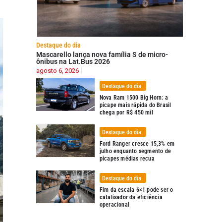
Destaque do dia
Mascarello lança nova família S de micro-
ônibus na Lat.Bus 2026
agosto 6, 2026
Destaque do dia
Nova Ram 1500 Big Horn: a
picape mais rápida do Brasil
chega por R$ 450 mil
Destaque do dia
Ford Ranger cresce 15,3% em
julho enquanto segmento de
picapes médias recua
Destaque do dia
Fim da escala 6×1 pode ser o
catalisador da eficiência
operacional