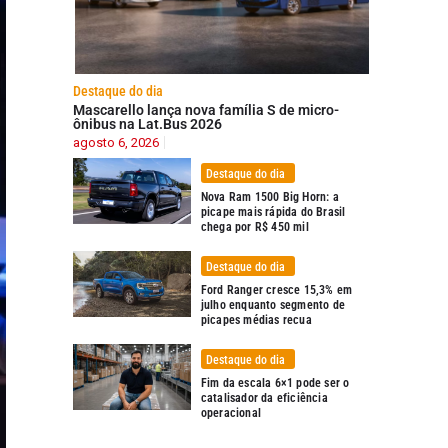
Destaque do dia
Mascarello lança nova família S de micro-
ônibus na Lat.Bus 2026
agosto 6, 2026
Destaque do dia
Nova Ram 1500 Big Horn: a
picape mais rápida do Brasil
chega por R$ 450 mil
Destaque do dia
Ford Ranger cresce 15,3% em
julho enquanto segmento de
picapes médias recua
Destaque do dia
Fim da escala 6×1 pode ser o
catalisador da eficiência
operacional