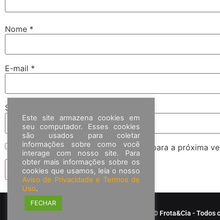
Nome
*
E-mail
*
Site
Este site armazena cookies em
seu computador. Esses cookies
são usados para coletar
informações sobre como você
Salvar meus dados neste navegador para a próxima ve
interage com nosso site. Para
obter mais informações sobre os
cookies que usamos, leia o nosso
Aviso de Privacidade e Termos de
Uso
.
FECHAR
© Frota&Cia - Todos o