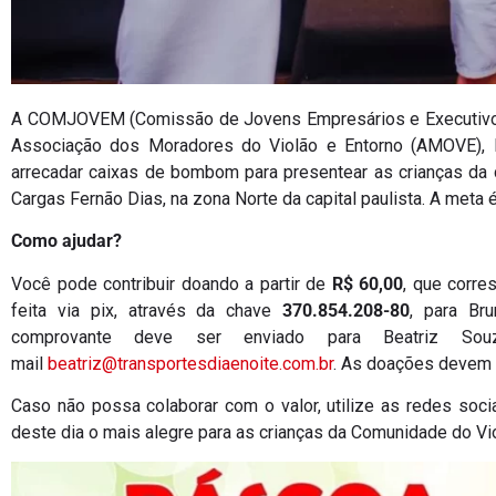
A COMJOVEM (Comissão de Jovens Empresários e Executivos 
Associação dos Moradores do Violão e Entorno (AMOVE), loc
arrecadar caixas de bombom para presentear as crianças da 
Cargas Fernão Dias, na zona Norte da capital paulista. A meta
Como ajudar?
Você pode contribuir doando a partir de
R$ 60,00
, que corre
feita via pix, através da chave
370.854.208-80
, para Br
comprovante deve ser enviado para Beatriz So
mail
beatriz@transportesdiaenoite.com.br
. As doações devem se
Caso não possa colaborar com o valor, utilize as redes sociai
deste dia o mais alegre para as crianças da Comunidade do Vi