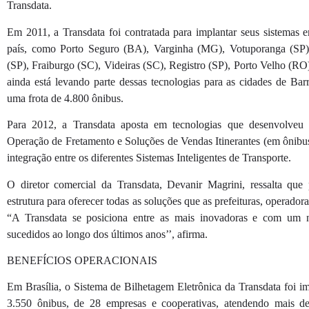
Transdata.
Em 2011, a Transdata foi contratada para implantar seus sistemas 
país, como Porto Seguro (BA), Varginha (MG), Votuporanga (SP)
(SP), Fraiburgo (SC), Videiras (SC), Registro (SP), Porto Velho (R
ainda está levando parte dessas tecnologias para as cidades de Ba
uma frota de 4.800 ônibus.
Para 2012, a Transdata aposta em tecnologias que desenvolveu 
Operação de Fretamento e Soluções de Vendas Itinerantes (em ônibus r
integração entre os diferentes Sistemas Inteligentes de Transporte.
O diretor comercial da Transdata, Devanir Magrini, ressalta que
estrutura para oferecer todas as soluções que as prefeituras, operador
“A Transdata se posiciona entre as mais inovadoras e com um 
sucedidos ao longo dos últimos anos’’, afirma.
BENEFÍCIOS OPERACIONAIS
Em Brasília, o Sistema de Bilhetagem Eletrônica da Transdata foi 
3.550 ônibus, de 28 empresas e cooperativas, atendendo mais d