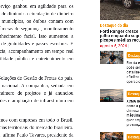
erviço ganhou em agilidade para os
m de diminuir a circulação de dinheiro
 municípios, os ônibus contam com
Destaque do dia
 câmeras de segurança, monitoramento
Ford Ranger cresce
julho enquanto seg
hecimento facial. Isso aumentou a
picapes médias rec
 de gratuidades e passes escolares. E
agosto 5, 2026
ncia, acompanhamento em tempo real
Destaqu
ilidade pública e entretenimento em
Fim da 
pode ser
catalisa
eficiênc
oluções de Gestão de Frotas do país,
operaci
io nacional. A companhia, sediada em
úmero de projetos e já anunciou
Destaqu
es e ampliação de infraestrutura em
XCMG no
como a 
chinesa
máquina
emos com empresas em todo o Brasil,
quer amp
presenç
 territoriais do mercado brasileiro.
 afirma Paulo Tavares, presidente da
Destaqu