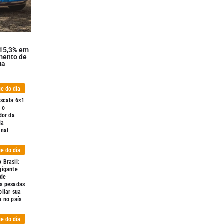
 15,3% em
mento de
ua
e do dia
escala 6×1
 o
dor da
ia
onal
e do dia
 Brasil:
gigante
 de
s pesadas
liar sua
a no país
e do dia