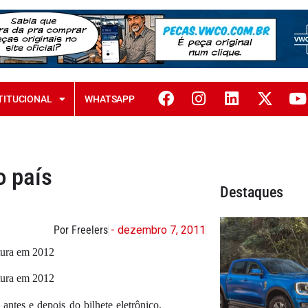
TITUCIONAL
WHATSAPP
o país
Destaques
Por Freelers
- dezembro 7, 2011
utura em 2012
utura em 2012
antes e depois do bilhete eletrônico.