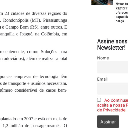
Novos fu
Raptor F
oferece
em 23 cidades de diversas regiões do
capacid
, Rondonópolis (MT), Pirassununga
carga
O) e Campo Bom (RS), entre outros. E
rranquilla e Ibagué, na Colômbia, em
Assine noss
Newsletter!
recentemente, como: Soluções para
Nome
odoviários), além de realizar a total
 poucas empresas de tecnologia têm
Email
as de transporte e usuários necessitam.
número considerável de casos bem-
Ao continuar
aceita a nossa P
de Privacidade
implantado em 2007 e está em mais de
e 1,2 milhão de passageiros/mês. O