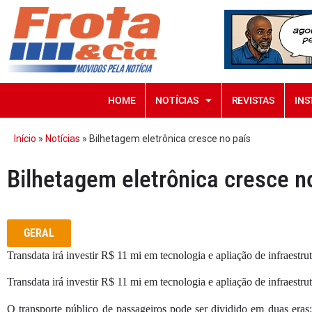
HOME
NOTÍCIAS
REVISTAS
INS
Início
»
Notícias
»
Bilhetagem eletrônica cresce no país
Bilhetagem eletrônica cresce n
GERAL
Transdata irá investir R$ 11 mi em tecnologia e apliação de infraestr
Transdata irá investir R$ 11 mi em tecnologia e apliação de infraestr
O transporte público de passageiros pode ser dividido em duas eras: 