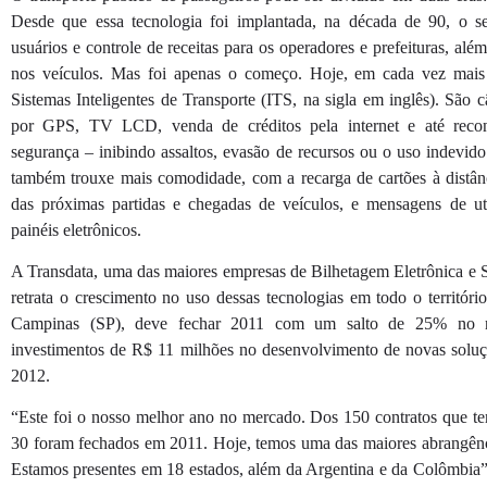
Desde que essa tecnologia foi implantada, na década de 90, o s
usuários e controle de receitas para os operadores e prefeituras, alé
nos veículos. Mas foi apenas o começo. Hoje, em cada vez mais
Sistemas Inteligentes de Transporte (ITS, na sigla em inglês). São
por GPS, TV LCD, venda de créditos pela internet e até recon
segurança – inibindo assaltos, evasão de recursos ou o uso indevido
também trouxe mais comodidade, com a recarga de cartões à distâ
das próximas partidas e chegadas de veículos, e mensagens de ut
painéis eletrônicos.
A Transdata, uma das maiores empresas de Bilhetagem Eletrônica e S
retrata o crescimento no uso dessas tecnologias em todo o territór
Campinas (SP), deve fechar 2011 com um salto de 25% no n
investimentos de R$ 11 milhões no desenvolvimento de novas soluçõ
2012.
“Este foi o nosso melhor ano no mercado. Dos 150 contratos que t
30 foram fechados em 2011. Hoje, temos uma das maiores abrangências
Estamos presentes em 18 estados, além da Argentina e da Colômbia”,