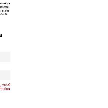
eiros da
lorestal
m maior
ade de
a
, você
olítica