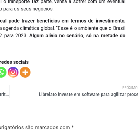
l o transporte faz parte, venha a sofrer com um eventual
to para os seus negócios.
cal pode trazer benefícios em termos de investimento
,
 agenda climática global. “Esse é o ambiente que o Brasil
22 para 2023.
Algum alívio no cenário, só na metade do
redes sociais
PRÓXIMO
Entidades de transportes repudiam atos de vandalismos no Distrito Federal
Librelato investe em software para agilizar proc
rigatórios são marcados com
*