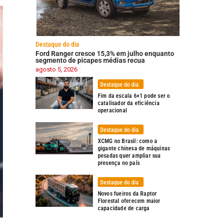
Destaque do dia
Ford Ranger cresce 15,3% em julho enquanto
segmento de picapes médias recua
agosto 5, 2026
Destaque do dia
Fim da escala 6×1 pode ser o
catalisador da eficiência
operacional
Destaque do dia
XCMG no Brasil: como a
gigante chinesa de máquinas
pesadas quer ampliar sua
presença no país
Destaque do dia
Novos fueiros da Raptor
Florestal oferecem maior
capacidade de carga