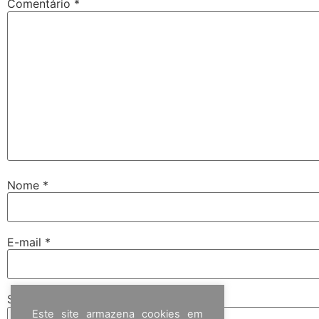
Comentário
*
Nome
*
E-mail
*
Site
Este site armazena cookies em