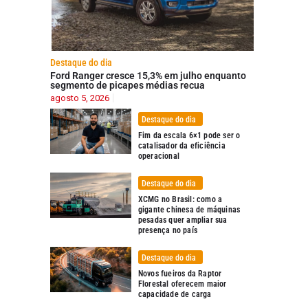
Destaque do dia
Ford Ranger cresce 15,3% em julho enquanto
segmento de picapes médias recua
agosto 5, 2026
Destaque do dia
Fim da escala 6×1 pode ser o
catalisador da eficiência
operacional
Destaque do dia
XCMG no Brasil: como a
gigante chinesa de máquinas
pesadas quer ampliar sua
presença no país
Destaque do dia
Novos fueiros da Raptor
Florestal oferecem maior
capacidade de carga