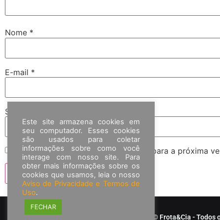
Nome
*
E-mail
*
Site
Este site armazena cookies em
seu computador. Esses cookies
são usados para coletar
informações sobre como você
Salvar meus dados neste navegador para a próxima ve
interage com nosso site. Para
obter mais informações sobre os
cookies que usamos, leia o nosso
Aviso de Privacidade e Termos de
Uso
.
FECHAR
© Frota&Cia - Todos o