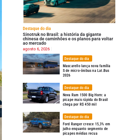
Destaque do dia
Sinotruk no Brasil: a história da gigante
chinesa de caminhões e os planos para voltar
ao mercado
agosto 6, 2026
Destaque do dia
Mascarello lança nova família
S de micro-ônibus na Lat.Bus
2026
Destaque do dia
Nova Ram 1500 Big Horn: a
picape mais rápida do Brasil
chega por R$ 450 mil
Destaque do dia
Ford Ranger cresce 15,3% em
julho enquanto segmento de
picapes médias recua