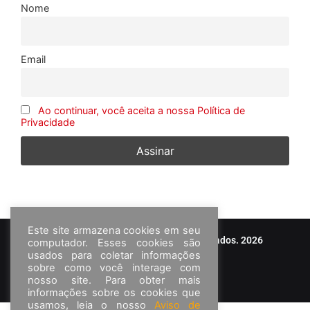
Nome
Email
Ao continuar, você aceita a nossa Política de
Privacidade
Este site armazena cookies em seu
© Frota&Cia - Todos os direitos reservados. 2026
computador. Esses cookies são
usados para coletar informações
sobre como você interage com
nosso site. Para obter mais
informações sobre os cookies que
usamos, leia o nosso
Aviso de