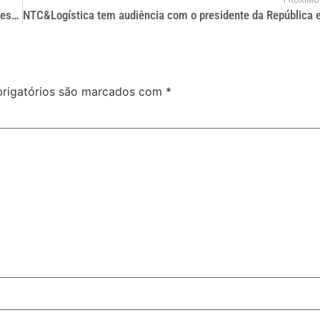
ITL abre inscrições em SP e Curitiba para especialização em Gestão de Negócios
rigatórios são marcados com
*