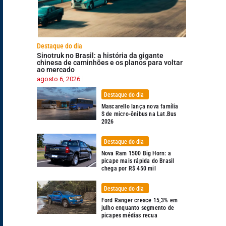
Destaque do dia
Sinotruk no Brasil: a história da gigante
chinesa de caminhões e os planos para voltar
ao mercado
agosto 6, 2026
Destaque do dia
Mascarello lança nova família
S de micro-ônibus na Lat.Bus
2026
Destaque do dia
Nova Ram 1500 Big Horn: a
picape mais rápida do Brasil
chega por R$ 450 mil
Destaque do dia
Ford Ranger cresce 15,3% em
julho enquanto segmento de
picapes médias recua