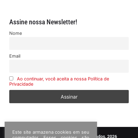
Assine nossa Newsletter!
Nome
Email
Ao continuar, você aceita a nossa Política de
Privacidade
Este site armazena cookies em seu
© Frota&Cia - Todos os direitos reservados. 2026
computador. Esses cookies são