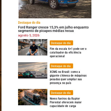
Destaque do dia
Ford Ranger cresce 15,3% em julho enquanto
segmento de picapes médias recua
agosto 5, 2026
Destaque do dia
Fim da escala 6×1 pode ser o
catalisador da eficiência
operacional
Destaque do dia
XCMG no Brasil: como a
gigante chinesa de máquinas
pesadas quer ampliar sua
presença no país
Destaque do dia
Novos fueiros da Raptor
Florestal oferecem maior
capacidade de carga