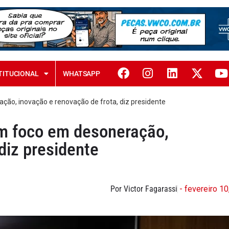
TITUCIONAL
WHATSAPP
o, inovação e renovação de frota, diz presidente
m foco em desoneração,
diz presidente
Por Victor Fagarassi
- fevereiro 10