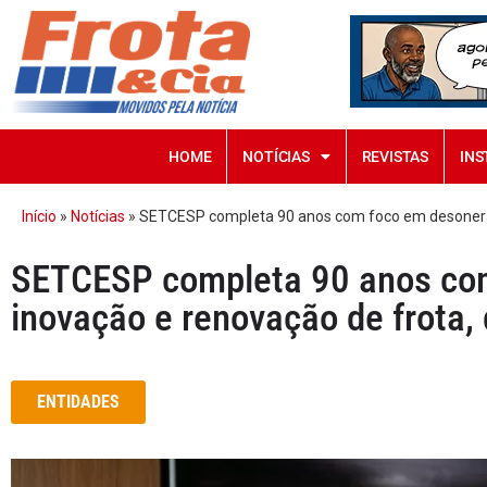
HOME
NOTÍCIAS
REVISTAS
INS
Início
»
Notícias
»
SETCESP completa 90 anos com foco em desoneraçã
SETCESP completa 90 anos co
inovação e renovação de frota, 
ENTIDADES