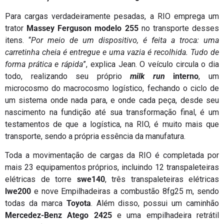
Para cargas verdadeiramente pesadas, a RIO emprega um
trator
Massey Ferguson modelo 255
no transporte desses
itens. “
Por meio de um dispositivo, é feita a troca: uma
carretinha cheia é entregue e uma vazia é recolhida. Tudo de
forma prática e rápida
”, explica Jean. O veículo circula o dia
todo, realizando seu próprio
milk run
interno
, um
microcosmo do macrocosmo logístico, fechando o ciclo de
um sistema onde nada para, e onde cada peça, desde seu
nascimento na fundição até sua transformação final, é um
testamentos de que a logística, na RIO, é muito mais que
transporte, sendo a própria essência da manufatura.
Toda a movimentação de cargas da RIO é completada por
mais 23 equipamentos próprios, incluindo 12 transpaleteiras
elétricas de torre
swe140
, três transpaleteiras elétricas
lwe200
e nove Empilhadeiras a combustão 8fg25 m, sendo
todas da marca
Toyota
. Além disso, possui um caminhão
Mercedez-Benz Atego 2425
e uma empilhadeira retrátil