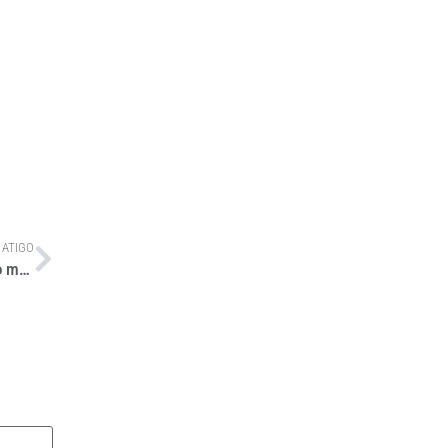
 ATIGO
Nova Coordenação de Sustentabilidade na ANTT é destaque no mês do Meio Ambiente