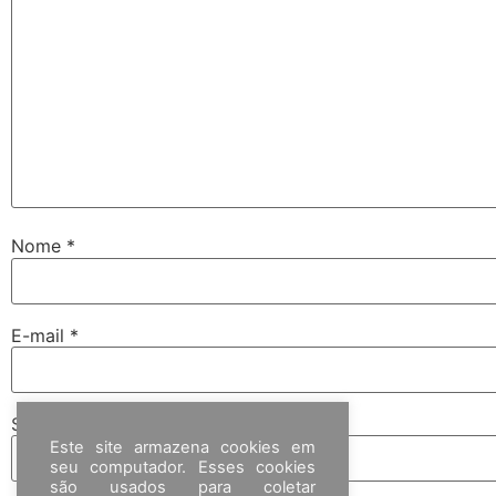
Nome
*
E-mail
*
Site
Este site armazena cookies em
seu computador. Esses cookies
são usados para coletar