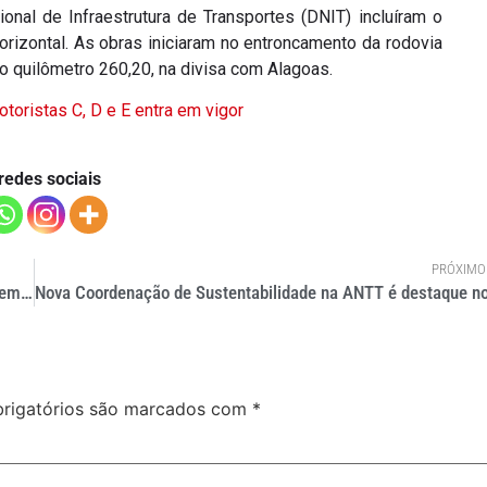
nal de Infraestrutura de Transportes (DNIT) incluíram o
orizontal. As obras iniciaram no entroncamento da rodovia
 quilômetro 260,20, na divisa com Alagoas.
oristas C, D e E entra em vigor
redes sociais
PRÓXIMO
Obrigatoriedade do toxicológico para motoristas C, D e E entra em vigor
rigatórios são marcados com
*