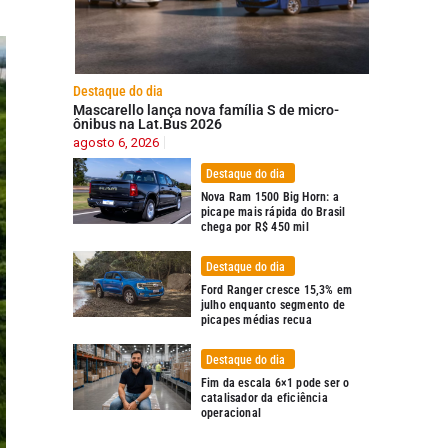
Destaque do dia
Mascarello lança nova família S de micro-
ônibus na Lat.Bus 2026
agosto 6, 2026
Destaque do dia
Nova Ram 1500 Big Horn: a
picape mais rápida do Brasil
chega por R$ 450 mil
Destaque do dia
Ford Ranger cresce 15,3% em
julho enquanto segmento de
picapes médias recua
Destaque do dia
Fim da escala 6×1 pode ser o
catalisador da eficiência
operacional