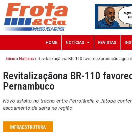
HOME
NOTÍCIAS
REVISTAS
INS
Início
»
Notícias
»
Revitalizaçãona BR-110 favorece produção agríc
Revitalizaçãona BR-110 favore
Pernambuco
Novo asfalto no trecho entre Petrolândia e Jatobá confer
escoamento da safra na região
INFRAESTRUTURA