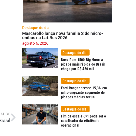
Destaque do dia
Mascarello lança nova família S de micro-
ônibus na Lat.Bus 2026
agosto 6, 2026
Destaque do dia
Nova Ram 1500 Big Horn: a
picape mais rápida do Brasil
chega por R$ 450 mil
Destaque do dia
Ford Ranger cresce 15,3% em
julho enquanto segmento de
picapes médias recua
Destaque do dia
 ATIGO
Fim da escala 6×1 pode ser o
rasil
catalisador da eficiência
operacional