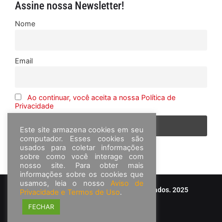
Assine nossa Newsletter!
Nome
Email
Ao continuar, você aceita a nossa Política de
Privacidade
Este site armazena cookies em seu
computador. Esses cookies são
usados para coletar informações
sobre como você interage com
nosso site. Para obter mais
informações sobre os cookies que
usamos, leia o nosso
Aviso de
© Frota&Cia - Todos os direitos reservados. 2025
Privacidade e Termos de Uso
.
FECHAR