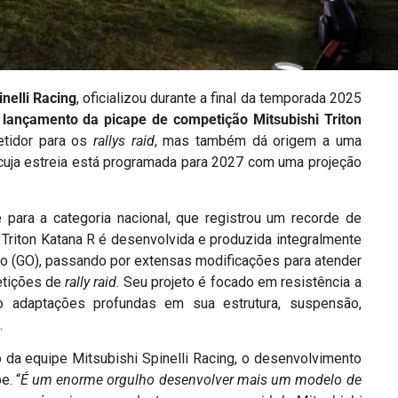
inelli Racing
, oficializou durante a final da temporada 2025
o
lançamento da picape de competição Mitsubishi Triton
etidor para os
rallys raid
, mas também dá origem a uma
 cuja estreia está programada para 2027 com uma projeção
para a categoria nacional, que registrou um recorde de
A Triton Katana R é desenvolvida e produzida integralmente
o (GO), passando por extensas modificações para atender
etições de
rally raid
. Seu projeto é focado em resistência a
o adaptações profundas em sua estrutura, suspensão,
.
o da equipe Mitsubishi Spinelli Racing, o desenvolvimento
e. “
É um enorme orgulho desenvolver mais um modelo de