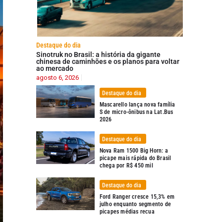
Destaque do dia
Sinotruk no Brasil: a história da gigante
chinesa de caminhões e os planos para voltar
ao mercado
agosto 6, 2026
Destaque do dia
Mascarello lança nova família
S de micro-ônibus na Lat.Bus
2026
Destaque do dia
Nova Ram 1500 Big Horn: a
picape mais rápida do Brasil
chega por R$ 450 mil
Destaque do dia
Ford Ranger cresce 15,3% em
julho enquanto segmento de
picapes médias recua