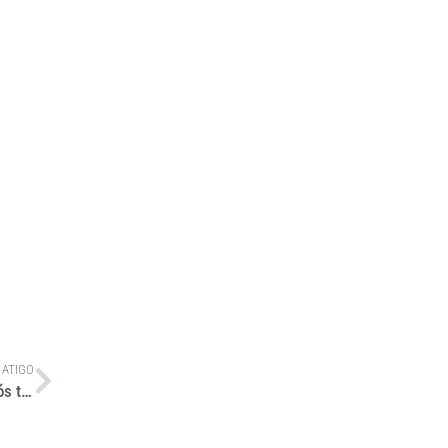
 ATIGO
Gelog inicia transição energética com caminhões chineses após testes