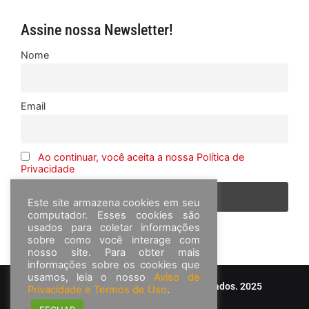
Assine nossa Newsletter!
Nome
Email
Ao continuar, você aceita a nossa Política de
Privacidade
Este site armazena cookies em seu
computador. Esses cookies são
usados para coletar informações
sobre como você interage com
nosso site. Para obter mais
informações sobre os cookies que
usamos, leia o nosso
Aviso de
© Frota&Cia - Todos os direitos reservados. 2025
Privacidade e Termos de Uso
.