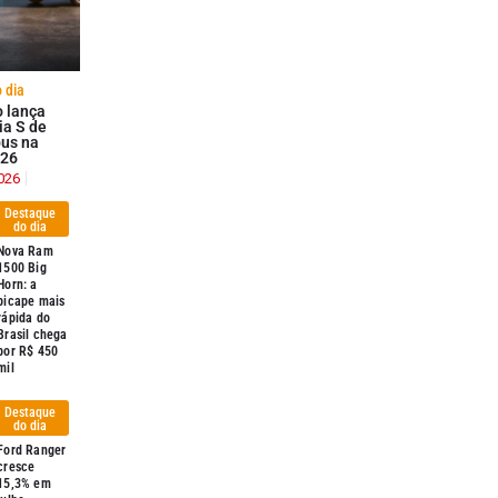
 dia
o lança
ia S de
bus na
026
026
Destaque
do dia
Nova Ram
1500 Big
Horn: a
picape mais
rápida do
Brasil chega
por R$ 450
mil
Destaque
do dia
Ford Ranger
cresce
15,3% em