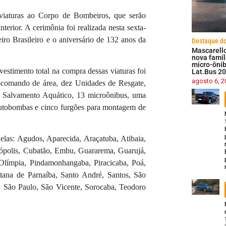
viaturas ao Corpo de Bombeiros, que serão
nterior. A cerimônia foi realizada nesta sexta-
o Brasileiro e o aniversário de 132 anos da
Destaque do
Mascarell
nova famíl
micro-ôni
vestimento total na compra dessas viaturas foi
Lat.Bus 2
agosto 6, 2
ocomando de área, dez Unidades de Resgate,
e Salvamento Aquático, 13 microônibus, uma
autobombas e cinco furgões para montagem de
 elas: Agudos, Aparecida, Araçatuba, Atibaia,
rópolis, Cubatão, Embu, Guararema, Guarujá,
, Olímpia, Pindamonhangaba, Piracicaba, Poá,
ntana de Parnaíba, Santo André, Santos, São
 São Paulo, São Vicente, Sorocaba, Teodoro