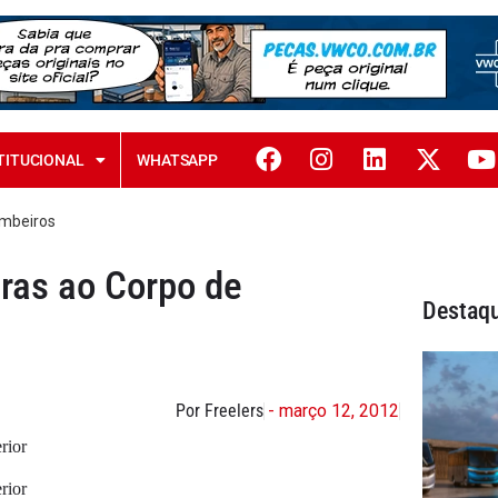
TITUCIONAL
WHATSAPP
ombeiros
ras ao Corpo de
Destaq
Por Freelers
- março 12, 2012
rior
rior