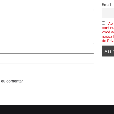
Email
Ao
continu
você ac
nossa P
de Pri
 eu comentar.