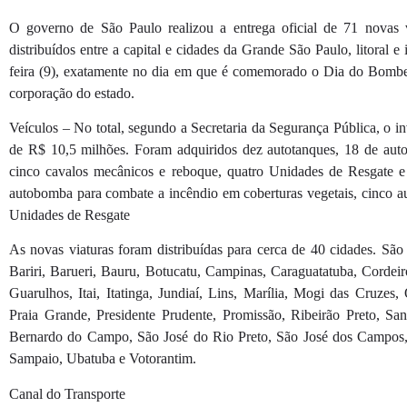
O governo de São Paulo realizou a entrega oficial de 71 novas 
distribuídos entre a capital e cidades da Grande São Paulo, litoral e i
feira (9), exatamente no dia em que é comemorado o Dia do Bombeir
corporação do estado.
Veículos – No total, segundo a Secretaria da Segurança Pública, o in
de R$ 10,5 milhões. Foram adquiridos dez autotanques, 18 de aut
cinco cavalos mecânicos e reboque, quatro Unidades de Resgate 
autobomba para combate a incêndio em coberturas vegetais, cinco 
Unidades de Resgate
As novas viaturas foram distribuídas para cerca de 40 cidades. São
Bariri, Barueri, Bauru, Botucatu, Campinas, Caraguatatuba, Cordei
Guarulhos, Itai, Itatinga, Jundiaí, Lins, Marília, Mogi das Cruzes
Praia Grande, Presidente Prudente, Promissão, Ribeirão Preto, Sa
Bernardo do Campo, São José do Rio Preto, São José dos Campos,
Sampaio, Ubatuba e Votorantim.
Canal do Transporte