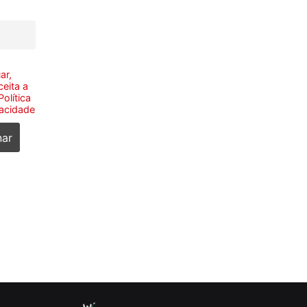
ar,
eita a
olítica
vacidade