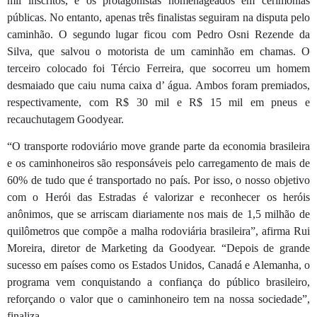
mil inscritos, e os protagonistas homenageados em cerimônias
públicas. No entanto, apenas três finalistas seguiram na disputa pelo
caminhão. O segundo lugar ficou com Pedro Osni Rezende da
Silva, que salvou o motorista de um caminhão em chamas. O
terceiro colocado foi Tércio Ferreira, que socorreu um homem
desmaiado que caiu numa caixa d’ água. Ambos foram premiados,
respectivamente, com R$ 30 mil e R$ 15 mil em pneus e
recauchutagem Goodyear.
“O transporte rodoviário move grande parte da economia brasileira
e os caminhoneiros são responsáveis pelo carregamento de mais de
60% de tudo que é transportado no país. Por isso, o nosso objetivo
com o Herói das Estradas é valorizar e reconhecer os heróis
anônimos, que se arriscam diariamente nos mais de 1,5 milhão de
quilômetros que compõe a malha rodoviária brasileira”, afirma Rui
Moreira, diretor de Marketing da Goodyear. “Depois de grande
sucesso em países como os Estados Unidos, Canadá e Alemanha, o
programa vem conquistando a confiança do público brasileiro,
reforçando o valor que o caminhoneiro tem na nossa sociedade”,
finaliza.