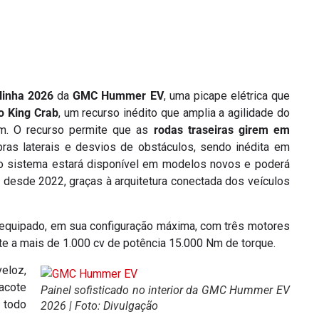
linha 2026
da
GMC Hummer EV
, uma picape elétrica que
o King Crab
, um recurso inédito que amplia a agilidade do
um. O recurso permite que as
rodas traseiras girem em
obras laterais e desvios de obstáculos, sendo inédita em
 o sistema estará disponível em modelos novos e poderá
 desde 2022, graças à arquitetura conectada dos veículos
 equipado, em sua configuração máxima, com três motores
te a mais de 1.000 cv de potência 15.000 Nm de torque.
loz,
acote
Painel sofisticado no interior da GMC Hummer EV
 todo
2026 | Foto: Divulgação