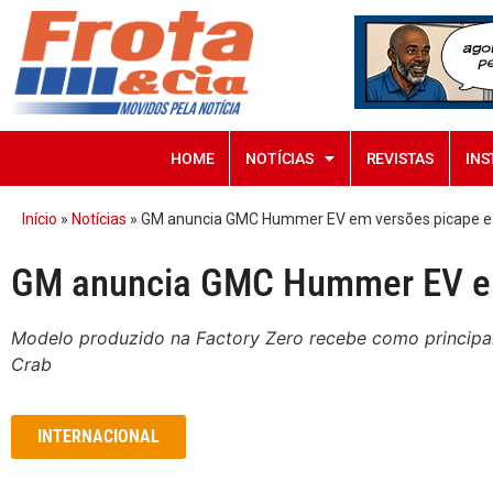
HOME
NOTÍCIAS
REVISTAS
INS
Início
»
Notícias
»
GM anuncia GMC Hummer EV em versões picape e
GM anuncia GMC Hummer EV em
Modelo produzido na Factory Zero recebe como principal
Crab
INTERNACIONAL