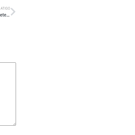
 ATIGO
Investidor chinês entra para o conselho de administração da Frete.com