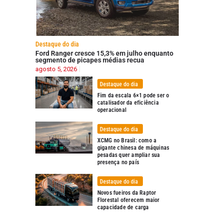
Destaque do dia
Ford Ranger cresce 15,3% em julho enquanto
segmento de picapes médias recua
agosto 5, 2026
Destaque do dia
Fim da escala 6×1 pode ser o
catalisador da eficiência
operacional
Destaque do dia
XCMG no Brasil: como a
gigante chinesa de máquinas
pesadas quer ampliar sua
presença no país
Destaque do dia
Novos fueiros da Raptor
Florestal oferecem maior
capacidade de carga