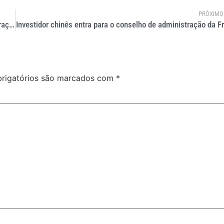
PRÓXIMO
Mina de carvão terá 300 caminhões autônomos XCMG em operação até 2028
rigatórios são marcados com
*