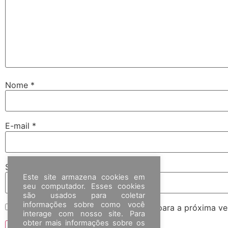
Nome
*
E-mail
*
Site
Este site armazena cookies em
seu computador. Esses cookies
são usados para coletar
informações sobre como você
Salvar meus dados neste navegador para a próxima ve
interage com nosso site. Para
obter mais informações sobre os