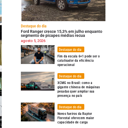
Destaque do dia
Ford Ranger cresce 15,3% em julho enquanto
segmento de picapes médias recua
agosto 5, 2026
Destaque do dia
Fim da escala 6×1 pode ser o
catalisador da eficiência
operacional
Destaque do dia
XCMG no Brasil: como a
gigante chinesa de máquinas
pesadas quer ampliar sua
presença no país
Destaque do dia
Novos fueiros da Raptor
Florestal oferecem maior
capacidade de carga