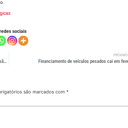
o.
ógicas
redes sociais
PRÓXIMO
ANTT regulamenta revisões tarifárias nos contratos de concessão rodoviária
Financiamento de veículos pesados cai em feve
rigatórios são marcados com
*