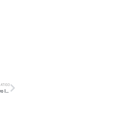
 ATIGO
Eaton lança kit de embreagem 430mm para transmissões Volvo I-Shift