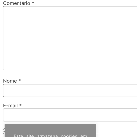
Comentário
*
Nome
*
E-mail
*
Site
Este site armazena cookies em