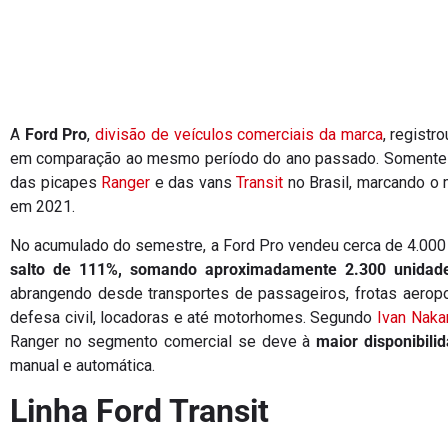
A
Ford Pro
,
divisão de veículos comerciais da marca
, registr
em comparação ao mesmo período do ano passado. Somente e
das picapes
Ranger
e das vans
Transit
no Brasil, marcando o 
em 2021.
No acumulado do semestre, a Ford Pro vendeu cerca de 4.000
salto de 111%, somando aproximadamente 2.300 unidad
abrangendo desde transportes de passageiros, frotas aeropo
defesa civil, locadoras e até motorhomes. Segundo
Ivan Nakan
Ranger no segmento comercial se deve à
maior disponibili
manual e automática.
Linha Ford Transit