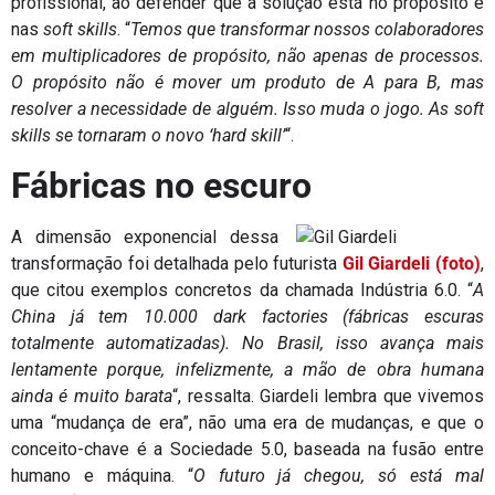
profissional, ao defender que a solução está no propósito e
nas
soft skills
. “
Temos que transformar nossos colaboradores
em multiplicadores de propósito, não apenas de processos.
O propósito não é mover um produto de A para B, mas
resolver a necessidade de alguém. Isso muda o jogo. As soft
skills se tornaram o novo ‘hard skill’
“.
Fábricas no escuro
A dimensão exponencial dessa
transformação foi detalhada pelo futurista
Gil Giardeli (foto)
,
que citou exemplos concretos da chamada Indústria 6.0. “
A
China já tem 10.000 dark factories (fábricas escuras
totalmente automatizadas). No Brasil, isso avança mais
lentamente porque, infelizmente, a mão de obra humana
ainda é muito barata
“, ressalta. Giardeli lembra que vivemos
uma “mudança de era”, não uma era de mudanças, e que o
conceito-chave é a Sociedade 5.0, baseada na fusão entre
humano e máquina. “
O futuro já chegou, só está mal