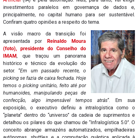
investimentos paralelos em governança de dados e,
principalmente, no capital humano para ser sustentável.
Confiram quatro opiniões a respeito do tema.
A visão macro da transição foi
apresentada por
Reinaldo Moura
(foto), presidente do Conselho do
IMAM
, que traçou um panorama
histórico e técnico da evolução do
setor. “
Em um passado recente, o
picking se fazia de caixa fechada. Hoje
temos o picking unitário, feito até por
humanoides, manipulando peças de
confecção, algo impensável tempos atrás
“. Em sua
exposição, o executivo definiu a intralogística como o
“planeta” dentro do “universo” da cadeia de suprimentos e
detalhou os pilares do que chamou de “Infralogística 5.0”. O
conceito abrange armazéns automatizados, empilhadeiras
autônomas, shuttles e a computação quântica aplicada à