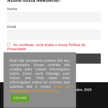
Assine nossa Newsletter!
Nome
Email
Ao continuar, você aceita a nossa Política de
Privacidade
Este site armazena cookies em seu
computador. Esses cookies são
usados para coletar informações
sobre como você interage com
nosso site. Para obter mais
informações sobre os cookies que
usamos, leia o nosso
Aviso de
© Frota&Cia - Todos os direitos reservados. 2025
Privacidade e Termos de Uso
.
FECHAR