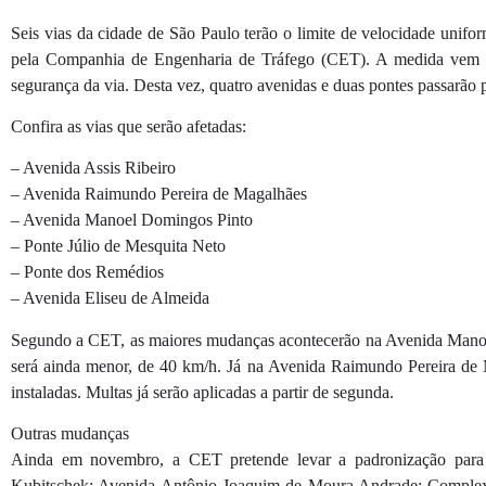
Seis vias da cidade de São Paulo terão o limite de velocidade unif
pela Companhia de Engenharia de Tráfego (CET). A medida vem s
segurança da via. Desta vez, quatro avenidas e duas pontes passarão
Confira as vias que serão afetadas:
– Avenida Assis Ribeiro
– Avenida Raimundo Pereira de Magalhães
– Avenida Manoel Domingos Pinto
– Ponte Júlio de Mesquita Neto
– Ponte dos Remédios
– Avenida Eliseu de Almeida
Segundo a CET, as maiores mudanças acontecerão na Avenida Manoe
será ainda menor, de 40 km/h. Já na Avenida Raimundo Pereira de M
instaladas. Multas já serão aplicadas a partir de segunda.
Outras mudanças
Ainda em novembro, a CET pretende levar a padronização para ou
Kubitschek; Avenida Antônio Joaquim de Moura Andrade; Complexo 