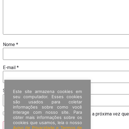
Nome
*
E-mail
*
Site
Este site armazena cookies em
seu computador. Esses cookies
são usados para coletar
informações sobre como você
interage com nosso site. Para
Salvar meus dados neste navegador para a próxima vez que
obter mais informações sobre os
cookies que usamos, leia o nosso
Aviso de Privacidade e Termos de