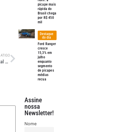
picape mais
rápida do
Brasil chega
por R$ 450
mil
Destaque
do dia
Ford Ranger
cresce
15,3% em
 ATIGO
julho
CET uniformiza velocidade máxima em mais seis vias da capital paulista nesta segunda
enquanto
segmento
de picapes
médias
recua
Assine
nossa
Newsletter!
Nome