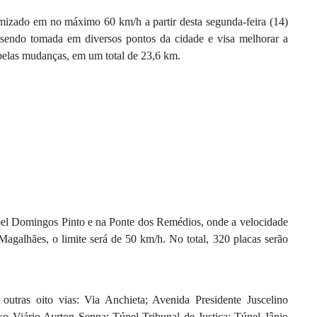
ormizado em no máximo 60 km/h a partir desta segunda-feira (14)
endo tomada em diversos pontos da cidade e visa melhorar a
 pelas mudanças, em um total de 23,6 km.
l Domingos Pinto e na Ponte dos Remédios, onde a velocidade
agalhães, o limite será de 50 km/h. No total, 320 placas serão
tras oito vias: Via Anchieta; Avenida Presidente Juscelino
Viário Ayrton Senna; Túnel Tribunal de Justiça; Túnel Jânio