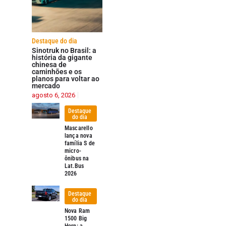
Destaque do dia
Sinotruk no Brasil: a
história da gigante
chinesa de
caminhões e os
planos para voltar ao
mercado
agosto 6, 2026
Destaque
do dia
Mascarello
lança nova
família S de
micro-
ônibus na
Lat.Bus
2026
Destaque
do dia
Nova Ram
1500 Big
Horn: a