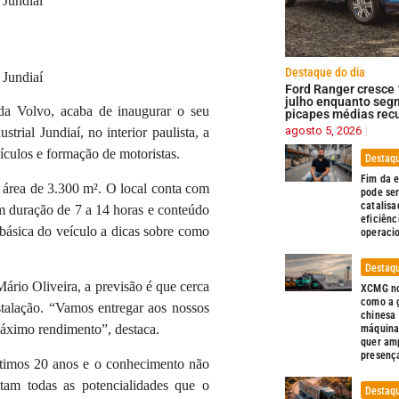
 Jundiaí
Destaque do dia
 Jundiaí
Ford Ranger cresce
julho enquanto seg
da Volvo, acaba de inaugurar o seu
picapes médias rec
agosto 5, 2026
rial Jundiaí, no interior paulista, a
eículos e formação de motoristas.
Destaqu
Fim da 
área de 3.300 m². O local conta com
pode ser
catalisa
om duração de 7 a 14 horas e conteúdo
eficiênc
 básica do veículo a dicas sobre como
operaci
Destaqu
rio Oliveira, a previsão é que cerca
XCMG no
como a 
talação. “Vamos entregar aos nossos
chinesa
máximo rendimento”, destaca.
máquina
quer amp
presenç
ltimos 20 anos e o conhecimento não
tam todas as potencialidades que o
Destaqu