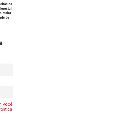
eiros da
lorestal
m maior
ade de
a
, você
olítica