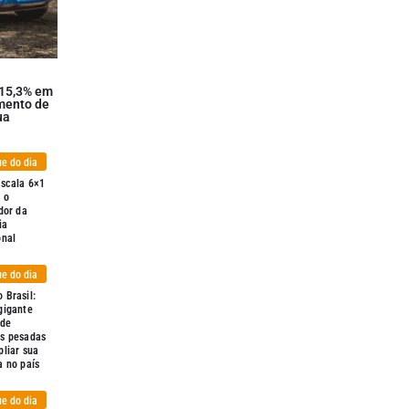
 15,3% em
mento de
ua
e do dia
escala 6×1
 o
dor da
ia
onal
e do dia
 Brasil:
gigante
 de
s pesadas
liar sua
a no país
e do dia