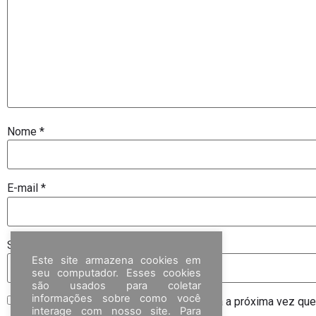
Nome
*
E-mail
*
Site
Este site armazena cookies em
seu computador. Esses cookies
são usados para coletar
informações sobre como você
Salvar meus dados neste navegador para a próxima vez que
interage com nosso site. Para