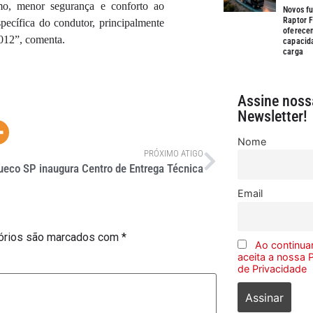
mo, menor segurança e conforto ao
Novos fu
Raptor F
pecífica do condutor, principalmente
oferece
2012”, comenta.
capacid
carga
Assine noss
Newsletter!
Nome
PRÓXIMO ATIGO
ueco SP inaugura Centro de Entrega Técnica
Email
órios são marcados com
*
Ao continuar
aceita a nossa P
de Privacidade