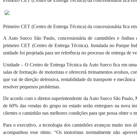
Primeiro CET (Centro de Entrega Técnica) da concessionária fica em
Primeiro CET (Centro de Entrega Técnica) da concessionária fica em
A Auto Sueco São Paulo, concessionária de caminhões e ônibus 
primeiro CET (Centro de Entrega Técnica). Instalada no Parque Indust
unidade foi projetada para ser referência no processo de entrega de v
Unidade – O Centro de Entrega Técnica da Auto Sueco fica em uma 
salas de formação de motoristas e oferecerá treinamentos avulsos, c
que vai de direção defensiva, rentabilidade do transporte e mecânica
resolver pequenos problemas.
De acordo com o diretor-superintendente da Auto Sueco São Paulo, Má
de 60% das vendas do grupo no estado serão entregues na nova ins
clientes o caminhão nas melhores condições para que possa obter o 
Para o executivo, a tecnologia dos caminhões avançou muito nos ú
acompanhou esse ritmo. “Os motoristas normalmente não aprovei