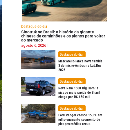
Destaque do dia
Sinotruk no Brasil: a história da gigante
chinesa de caminhões e os planos para voltar
ao mercado
agosto 6, 2026
Destaque do dia
Mascarello lança nova família
S de micro-ônibus na Lat.Bus
2026
Destaque do dia
Nova Ram 1500 Big Horn: a
picape mais rápida do Brasil
chega por R$ 450 mil
Destaque do dia
Ford Ranger cresce 15,3% em
julho enquanto segmento de
picapes médias recua