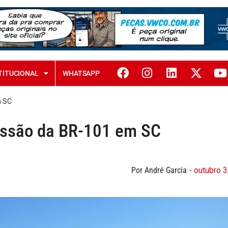
TITUCIONAL
WHATSAPP
m SC
essão da BR-101 em SC
Por André Garcia
- outubro 3