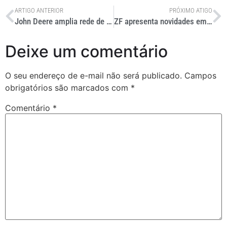
ARTIGO ANTERIOR
PRÓXIMO ATIGO
John Deere amplia rede de distribuição de construção com Agrosul e M.A. Máquinas
ZF apresenta novidades em IA, baterias de alta tensão e freios na Automechanika Frankfurt
Deixe um comentário
O seu endereço de e-mail não será publicado.
Campos
obrigatórios são marcados com
*
Comentário
*