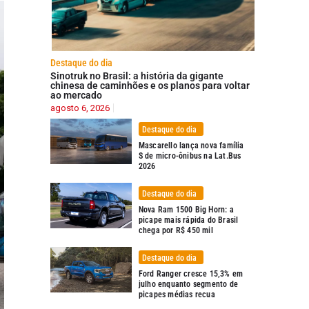
Destaque do dia
Sinotruk no Brasil: a história da gigante
chinesa de caminhões e os planos para voltar
ao mercado
agosto 6, 2026
Destaque do dia
Mascarello lança nova família
S de micro-ônibus na Lat.Bus
2026
Destaque do dia
Nova Ram 1500 Big Horn: a
picape mais rápida do Brasil
chega por R$ 450 mil
Destaque do dia
Ford Ranger cresce 15,3% em
julho enquanto segmento de
picapes médias recua