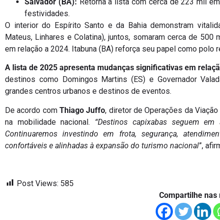
Salvador (BA):
Retorna à lista com cerca de 223 mil em
festividades.
O interior do Espírito Santo e da Bahia demonstram vitali
Mateus, Linhares e Colatina), juntos, somaram cerca de 50
em relação a 2024. Itabuna (BA) reforça seu papel como polo 
A lista de 2025 apresenta mudanças significativas em relaçã
destinos como Domingos Martins (ES) e Governador Valad
grandes centros urbanos e destinos de eventos.
De acordo com
Thiago Juffo
, diretor de Operações da Viação
na mobilidade nacional.
“Destinos capixabas seguem em a
Continuaremos investindo em frota, segurança, atendime
confortáveis e alinhadas à expansão do turismo nacional
”, afir
Post Views:
585
Compartilhe nas 