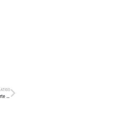
 ATIGO
Carretas da MAT Equipamentos para Gases viabilizam transporte nas áreas sem gasodutos