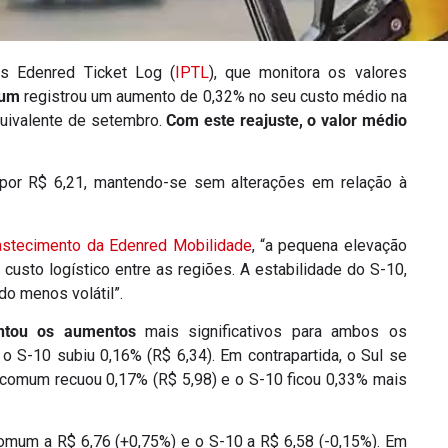
s Edenred Ticket Log (
IPTL
), que monitora os valores
mum
registrou um aumento de 0,32% no seu custo médio na
quivalente de setembro.
Com este reajuste, o valor médio
 por R$ 6,21, mantendo-se sem alterações em relação à
astecimento da Edenred Mobilidade
, “a pequena elevação
custo logístico entre as regiões. A estabilidade do S-10,
do menos volátil”.
entou os aumentos
mais significativos para ambos os
 S-10 subiu 0,16% (R$ 6,34). Em contrapartida, o Sul se
comum recuou 0,17% (R$ 5,98) e o S-10 ficou 0,33% mais
omum a R$ 6,76 (+0,75%) e o S-10 a R$ 6,58 (-0,15%). Em