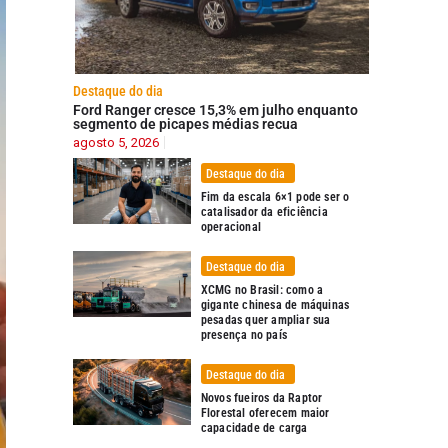
Destaque do dia
Ford Ranger cresce 15,3% em julho enquanto
segmento de picapes médias recua
agosto 5, 2026
Destaque do dia
Fim da escala 6×1 pode ser o
catalisador da eficiência
operacional
Destaque do dia
XCMG no Brasil: como a
gigante chinesa de máquinas
pesadas quer ampliar sua
presença no país
Destaque do dia
Novos fueiros da Raptor
Florestal oferecem maior
capacidade de carga