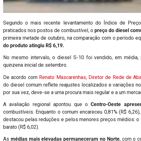
Segundo o mais recente levantamento do Índice de Preço
praticados nos postos de combustível, o
preço do diesel co
primeira metade de outubro, na comparação com o período e
do produto atingiu R$ 6,19.
No mesmo intervalo, o diesel S-10 foi vendido, em média,
quinzena inicial de setembro.
De acordo com
Renato Mascarenhas, Diretor de Rede de Ab
do diesel comum reflete reajustes localizados e variações no 
por sua vez, deve-se a uma procura mais regular e a um merca
A avaliação regional apontou que o
Centro-Oeste apres
combustíveis. Enquanto o comum encareceu 0,81% (R$ 6,26), o
destacou pelas reduções e pelos menores preços médios: o 
barato (R$ 6,02).
As
médias mais elevadas permaneceram no Norte
, com o c