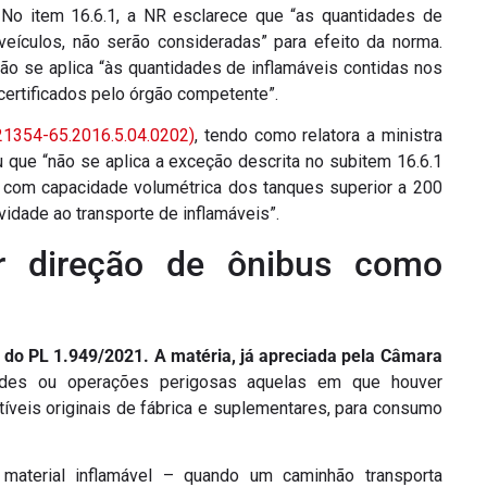
 No item 16.6.1, a NR esclarece que “as quantidades de
eículos, não serão consideradas” para efeito da norma.
 não se aplica “às quantidades de inflamáveis contidas nos
certificados pelo órgão competente”.
21354-65.2016.5.04.0202)
, tendo como relatora a ministra
u que “não se aplica a exceção descrita no subitem 16.6.1
 com capacidade volumétrica dos tanques superior a 200
vidade ao transporte de inflamáveis”.
ar direção de ônibus como
 do PL 1.949/2021. A matéria, já apreciada pela Câmara
dades ou operações perigosas aquelas em que houver
íveis originais de fábrica e suplementares, para consumo
 material inflamável – quando um caminhão transporta