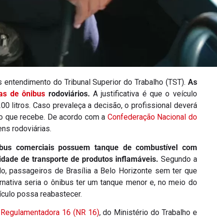
s entendimento do Tribunal Superior do Trabalho (TST).
As
as de ônibus
rodoviários.
A justificativa é que o veículo
 litros. Caso prevaleça a decisão, o profissional deverá
io que recebe. De acordo com a
Confederação Nacional do
ns rodoviárias.
us comerciais possuem tanque de combustível com
idade de transporte de produtos inflamáveis.
Segundo a
lo, passageiros de Brasília a Belo Horizonte sem ter que
rnativa seria o ônibus ter um tanque menor e, no meio do
culo possa reabastecer.
Regulamentadora 16 (NR 16)
, do Ministério do Trabalho e