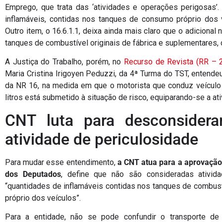
Emprego, que trata das ‘atividades e operações perigosas’.
inflamáveis, contidas nos tanques de consumo próprio dos v
Outro item, o 16.6.1.1, deixa ainda mais claro que o adicional
tanques de combustível originais de fábrica e suplementares, 
A Justiça do Trabalho, porém, no
Recurso de Revista (RR – 
Maria Cristina Irigoyen Peduzzi, da 4ª Turma do TST, entende
da NR 16, na medida em que o motorista que conduz veículo
litros está submetido à situação de risco, equiparando-se a ati
CNT luta para desconsider
atividade de periculosidade
Para mudar esse entendimento,
a CNT atua para a aprovação
dos Deputados
, define que não são consideradas ativi
“quantidades de inflamáveis contidas nos tanques de combust
próprio dos veículos”.
Para a entidade, não se pode confundir o transporte de