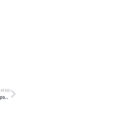
 ATIGO
Moderfrota terá R$ 1 bilhão para aquisição de máquinas e equipamentos