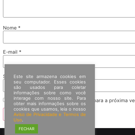
Nome
*
E-mail
*
Site
Este site armazena cookies em
seu computador. Esses cookies
são usados para coletar
informações sobre como você
interage com nosso site. Para
Salvar meus dados neste navegador para a próxima ve
obter mais informações sobre os
cookies que usamos, leia o nosso
Aviso de Privacidade e Termos de
Uso
.
FECHAR