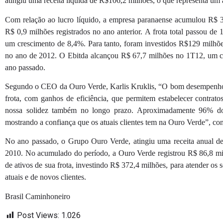
atingiu uma receita líquida de R$106,2 milhões, o que representa 
Com relação ao lucro líquido, a empresa paranaense acumulou R$
R$ 0,9 milhões registrados no ano anterior. A frota total passou de
um crescimento de 8,4%. Para tanto, foram investidos R$129 milhõ
no ano de 2012. O Ebitda alcançou R$ 67,7 milhões no 1T12, um
ano passado.
Segundo o CEO da Ouro Verde, Karlis Kruklis, “O bom desempenho é
frota, com ganhos de eficiência, que permitem estabelecer contra
nossa solidez também no longo prazo. Aproximadamente 96% dos
mostrando a confiança que os atuais clientes tem na Ouro Verde”, con
No ano passado, o Grupo Ouro Verde, atingiu uma receita anual d
2010. No acumulado do período, a Ouro Verde registrou R$ 86,8 mil
de ativos de sua frota, investindo R$ 372,4 milhões, para atender o
atuais e de novos clientes.
Brasil Caminhoneiro
Post Views:
1.026