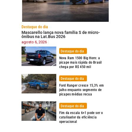
Destaque do dia
Mascarello lança nova família S de micro-
ônibus na Lat.Bus 2026
agosto 6, 2026
Destaque do dia
Nova Ram 1500 Big Horn: a
picape mais rápida do Brasil
chega por R$ 450 mil
Destaque do dia
Ford Ranger cresce 15,3% em
julho enquanto segmento de
picapes médias recua
Destaque do dia
Fim da escala 6×1 pode ser o
catalisador da eficiência
operacional