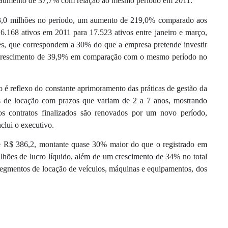
um aumento de 37,7% com relação ao mesmo período em 2011.
 3,0 milhões no período, um aumento de 219,0% comparado aos
 16.168 ativos em 2011 para 17.523 ativos entre janeiro e março,
es, que correspondem a 30% do que a empresa pretende investir
 crescimento de 39,9% em comparação com o mesmo período no
 reflexo do constante aprimoramento das práticas de gestão da
tos de locação com prazos que variam de 2 a 7 anos, mostrando
 contratos finalizados são renovados por um novo período,
clui o executivo.
e R$ 386,2, montante quase 30% maior do que o registrado em
hões de lucro líquido, além de um crescimento de 34% no total
s segmentos de locação de veículos, máquinas e equipamentos, dos