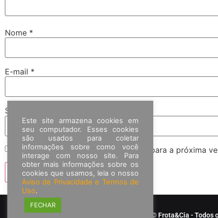
Nome
*
E-mail
*
Site
Este site armazena cookies em
seu computador. Esses cookies
são usados para coletar
informações sobre como você
Salvar meus dados neste navegador para a próxima ve
interage com nosso site. Para
obter mais informações sobre os
cookies que usamos, leia o nosso
Aviso de Privacidade e Termos de
Uso
.
FECHAR
© Frota&Cia - Todos o