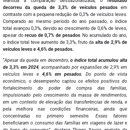
Mantida a comparação dessazonalizada, o
resultado
decorreu da queda de 3,3% de veículos pesados
em
contraste com a pequena redução de 0,3% de veículos leves.
Comparado ao mesmo período do ano passado, o índice
total avançou 0,3%, devido ao crescimento de 0,6% de leves,
apesar do
recuo de 0,7% de pesados
. No acumulado do ano,
o índice total teve aumento de 3,3%, fruto da
alta de 2,9% de
veículos leves e 4,6% de pesados.
“
Apesar da queda em dezembro,
o índice total acumulou alta
de 3,3% em 2024
, acompanhado por expansões de 2,9% em
veículos leves e
4,6% em pesados
. Do ponto de vista
econômico, o desempenho captou os efeitos positivos do
fortalecimento do poder de compra das famílias,
impulsionado pelo crescimento da massa de rendimentos,
em um contexto de elevação das transferências de renda, e
pela melhora nas condições financeiras, ainda que
concentradas no primeiro semestre. Esses fatores
beneficiaram o consumo das famílias em viagens de lazer e
de bens de consumo
”, destaca Thiago Xavier, analista da