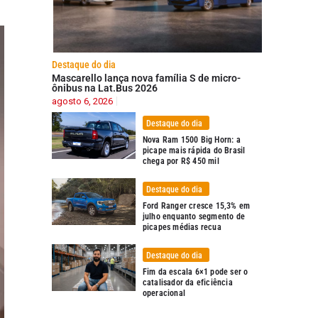
Destaque do dia
Mascarello lança nova família S de micro-
ônibus na Lat.Bus 2026
agosto 6, 2026
Destaque do dia
Nova Ram 1500 Big Horn: a
picape mais rápida do Brasil
chega por R$ 450 mil
Destaque do dia
Ford Ranger cresce 15,3% em
julho enquanto segmento de
picapes médias recua
Destaque do dia
Fim da escala 6×1 pode ser o
catalisador da eficiência
operacional