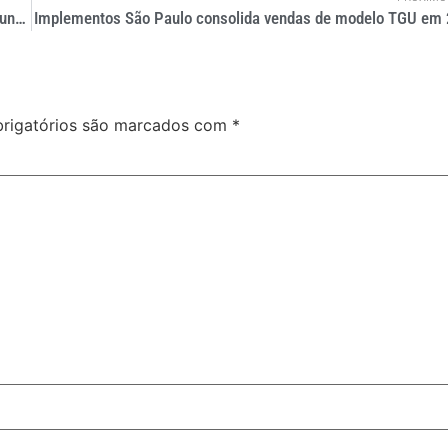
Curitiba será palco do maior evento de mobilidade urbana do mundo em março
Implementos São Paulo consolida vendas de modelo TGU em
rigatórios são marcados com
*