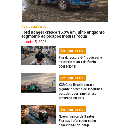
Destaque do dia
Ford Ranger cresce 15,3% em julho enquanto
segmento de picapes médias recua
agosto 5, 2026
Destaque do dia
Fim da escala 6×1 pode ser o
catalisador da eficiência
operacional
Destaque do dia
XCMG no Brasil: como a
gigante chinesa de máquinas
pesadas quer ampliar sua
presença no país
Destaque do dia
Novos fueiros da Raptor
Florestal oferecem maior
capacidade de carga