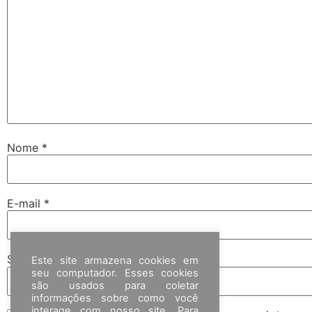
Nome
*
E-mail
*
Site
Este site armazena cookies em
seu computador. Esses cookies
são usados para coletar
informações sobre como você
interage com nosso site. Para